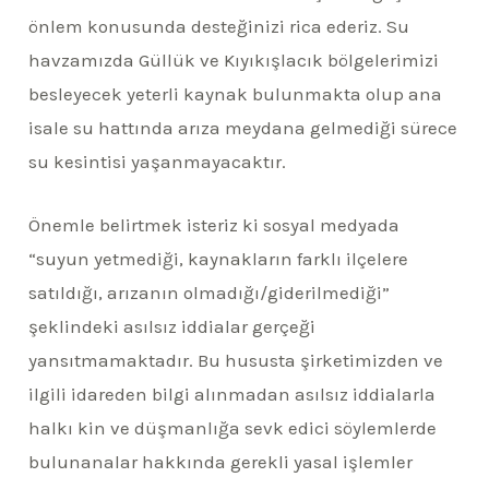
önlem konusunda desteğinizi rica ederiz. Su
havzamızda Güllük ve
Kıyıkışlacık
bölgelerimizi
besleyecek yeterli kaynak bulunmakta olup ana
isale su hattında arıza meydana gelmediği sürece
su kesintisi yaşanmayacaktır.
Önemle belirtmek isteriz ki
sosyal medyada
“
suyun yetmediği, kaynakların farklı
ilçelere
satıldığı, arızanın
olmadığı/
giderilmediği
”
şeklindeki asılsız iddialar gerçeği
yansıtmamaktadır. Bu hususta
ş
irketimizden ve
ilgili idareden bilgi alınmadan
asılsız iddialarla
halkı kin ve
düşmanlığa
sevk ed
ici söylemlerde
bulunanalar hakkında
gerekli yasal işlemler