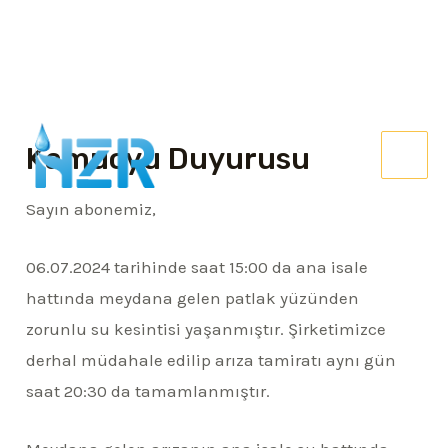
İçeriğe
MAI
atla
Kamuoyu Duyurusu
ME
Sayın abonemiz,
ESI
06.07.2024
tarihinde
saat 15:00 da
ana
i
sale
hattında meydana gelen patlak yüzünden
zorunlu
su kesintisi yaşanmıştır.
Şirketimizce
derhal müdahale edil
ip arıza tamiratı aynı gün
saat 20:30 da tamamlanmıştır.